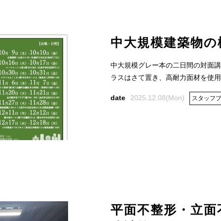
中大規模建築物の
中大規模グレー本の二日間の対面講
ラスはさて置き、高耐力面材を使用す
2025.12.08(Mon)
スタッフ
平面不整形・立面