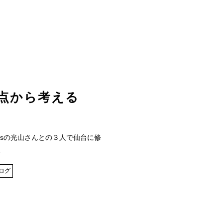
点から考える
’sの光山さんとの３人で仙台に修
.
ログ