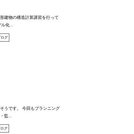
形建物の構造計算講習を行って
化...
ブログ
そうです。 今回もプランニング
監...
ブログ