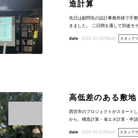
造計算
先日は顧問先の設計事務所様で不整
きました。 二日間を通して別途モデル
2025.10.15(Wed)
スタッフ
高低差のある敷地
FOLLOW US:
西宮市のプロジェクトがスタートし
から、構造計算・省エネ計算・申請・
2025.09.22(Mon)
スタッフ