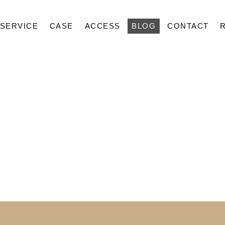
SERVICE
CASE
ACCESS
BLOG
CONTACT
ABOUT
SERVICE
CASE
ACCESS
BLOG
CONTACT
RECRUIT
住宅展示場ネット