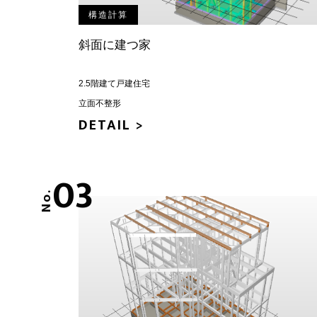
構造計算
斜面に建つ家
2.5階建て戸建住宅
立面不整形
DETAIL >
03
No.