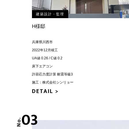
建築設計・監理
H様邸
兵庫県川西市
2022年12月竣工
UA値 0.26 / C値 0.2
床下エアコン
許容応力度計算 耐震等級3
施工：株式会社シンリョー
DETAIL >
03
No.