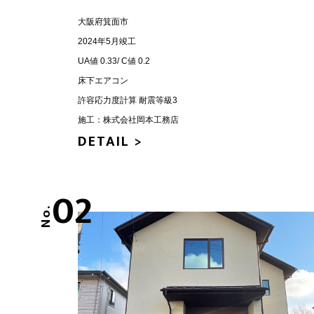
大阪府箕面市
2024年5月竣工
UA値 0.33/ C値 0.2
床下エアコン
許容応力度計算 耐震等級3
施工：株式会社岡本工務店
DETAIL >
02
No.